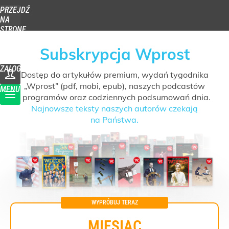
PRZEJDŹ
NA
STRONĘ
GŁÓWNĄ
WPROST.PL
Subskrypcja Wprost
ZALOGUJ
Dostęp do artykułów premium, wydań tygodnika
„Wprost” (pdf, mobi, epub), naszych podcastów
MENU
i programów oraz codziennych podsumowań dnia.
Najnowsze teksty naszych autorów czekają
na Państwa.
MIESIĄC